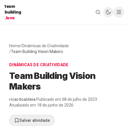
Pular para o conteúdo
team
building
.love
Home
/
Dinâmicas de Criatividade
/
Team Building Vision Makers
DINÂMICAS DE CRIATIVIDADE
Team Building Vision
Makers
ricardoaldeia
·
Publicado em
08 de julho de 2023
·
Atualizado em
18 de junho de 2026
Salvar atividade