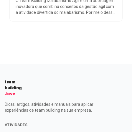
O Team Building Malabarismo Ágil é uma abordagem
inovadora que combina conceitos da gestão ágil com
a atividade divertida do malabarismo. Por meio dessa
dinâmica, as tensões comuns do ambiente de
trabalho são exploradas, permitindo o
desenvolvimento de competências como
produtividade, agilidade, autogerenciamento,
flexibilidade, alinhamento, priorização,
experimentação e eficiência. Essa experiência lúdica e
descomplicada oferece uma maneira única de
fortalecer equipes, internalizar conceitos teóricos e
promover a colaboração em um contexto de trabalho.
team
building
.love
Dicas, artigos, atividades e manuais para aplicar
experiências de team building na sua empresa.
ATIVIDADES