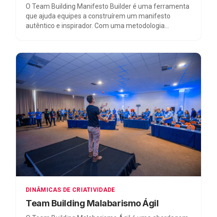
O Team Building Manifesto Builder é uma ferramenta
que ajuda equipes a construírem um manifesto
autêntico e inspirador. Com uma metodologia
estruturada, refletem sobre a identidade da empresa,
definem uma visão compartilhada e elaboram uma
declaração de propósito envolvente, fortalecendo o
trabalho em equipe para alcançar resultados
extraordinários.
DINÂMICAS DE CRIATIVIDADE
Team Building Malabarismo Ágil