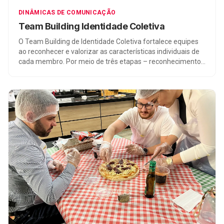
DINÂMICAS DE COMUNICAÇÃO
Team Building Identidade Coletiva
O Team Building de Identidade Coletiva fortalece equipes
ao reconhecer e valorizar as características individuais de
cada membro. Por meio de três etapas – reconhecimento,
combinação e simbolização – cria-se uma identidade
compartilhada. Isso impulsiona a colaboração,
engajamento e resultados para a organização. É uma
prática baseada em psicologia social e dinâmica de grupos.