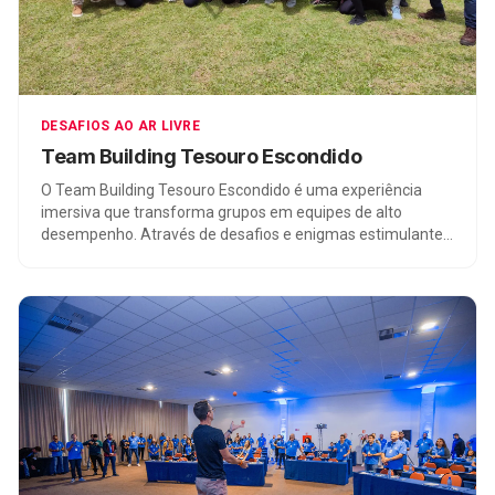
DESAFIOS AO AR LIVRE
Team Building Tesouro Escondido
O Team Building Tesouro Escondido é uma experiência
imersiva que transforma grupos em equipes de alto
desempenho. Através de desafios e enigmas estimulantes,
os participantes desenvolvem habilidades como
colaboração, comunicação e resolução de conflitos. Essa
atividade promove o trabalho em equipe, fortalece a
motivação e proporciona benefícios duradouros para as
organizações. É uma ferramenta eficaz para construir
equipes coesas e eficientes.