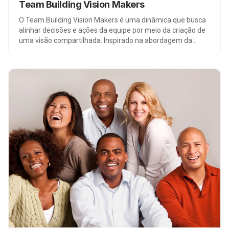
Team Building Vision Makers
O Team Building Vision Makers é uma dinâmica que busca
alinhar decisões e ações da equipe por meio da criação de
uma visão compartilhada. Inspirado na abordagem da
Amazon, os participantes transformam objetivos em um
press release e gravam um vídeo do futuro. Essa atividade
promove colaboração, comunicação e motivação,
resultando na exibição dos vídeos em uma premiere. É
uma forma eficaz de construir uma visão compartilhada e
alcançar resultados em equipe.