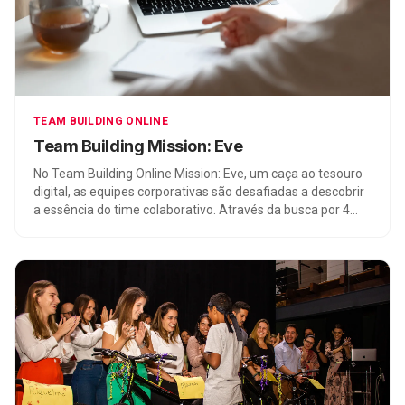
TEAM BUILDING ONLINE
Team Building Mission: Eve
No Team Building Online Mission: Eve, um caça ao tesouro
digital, as equipes corporativas são desafiadas a descobrir
a essência do time colaborativo. Através da busca por 4
relíquias simbólicas, os participantes valorizam as
diferenças do time, estabelecem uma visão compartilhada
e promovem a responsabilidade mútua pelos objetivos.
Essa atividade online estimula a colaboração, alta
performance e resolução de conflitos, fortalecendo os
laços entre os membros da equipe em um ambiente virtual
e remoto.