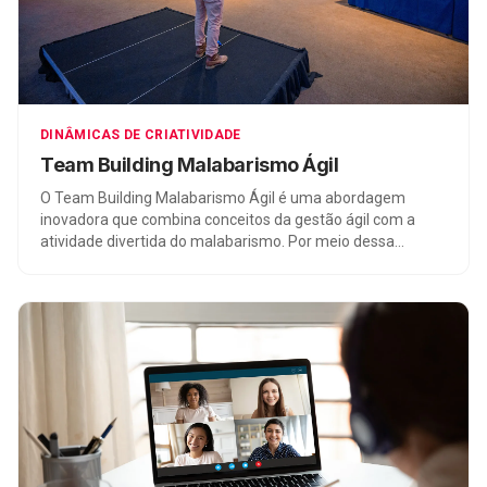
DINÂMICAS DE CRIATIVIDADE
Team Building Malabarismo Ágil
O Team Building Malabarismo Ágil é uma abordagem
inovadora que combina conceitos da gestão ágil com a
atividade divertida do malabarismo. Por meio dessa
dinâmica, as tensões comuns do ambiente de trabalho são
exploradas, permitindo o desenvolvimento de
competências como produtividade, agilidade,
autogerenciamento, flexibilidade, alinhamento, priorização,
experimentação e eficiência. Essa experiência lúdica e
descomplicada oferece uma maneira única de fortalecer
equipes, internalizar conceitos teóricos e promover a
colaboração em um contexto de trabalho.