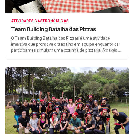
ATIVIDADES GASTRONÔMICAS
Team Building Batalha das Pizzas
O Team Building Batalha das Pizzas é uma atividade
imersiva que promove o trabalho em equipe enquanto os
participantes simulam uma cozinha de pizzaria. Através do
desafio de terminar as pizzas dentro do tempo
estabelecido, a atividade desenvolve habilidades de
planejamento, gerenciamento e colaboração. É uma
experiência divertida que fortalece equipes e promove o
aprendizado prático.