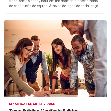
transforma o happy hour em um momento descontraído
de construção de equipe. Através de jogos de socialização
e experimentação de drinks, os participantes desenvolvem
habilidades como colaboração, comunicação, criatividade e
resolução de conflitos. O foco principal é criar conexões
entre os membros da equipe e promover um ambiente de
trabalho mais saudável e produtivo.
DINÂMICAS DE CRIATIVIDADE
Team Building Manifesto Builder