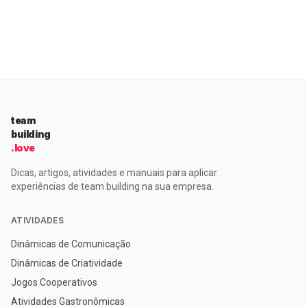
que enfatizam a importância da confiança e do apoio
mútuo até jogos que desafiam a […]
team
building
.love
Dicas, artigos, atividades e manuais para aplicar
experiências de team building na sua empresa.
ATIVIDADES
Dinâmicas de Comunicação
Dinâmicas de Criatividade
Jogos Cooperativos
Atividades Gastronômicas