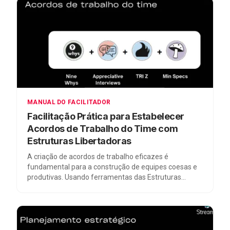
times a identificar, discutir e resolver os bloqueios que
enfrentam. Neste blogpost, […]
MANUAL DO FACILITADOR
Facilitação Prática para Estabelecer
Acordos de Trabalho do Time com
Estruturas Libertadoras
A criação de acordos de trabalho eficazes é
fundamental para a construção de equipes coesas e
produtivas. Usando ferramentas das Estruturas
Libertadoras como Nine Whys, Appreciative
Interviews, TRIZ e Min Specs, os facilitadores podem
orientar os times na elaboração de acordos que
promovem a colaboração, a inovação e a confiança
mútua. Neste blogpost, vamos explorar […]