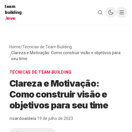
Pular para o conteúdo
team
building
.love
Home
/
Técnicas de Team Building
Clareza e Motivação: Como construir visão e objetivos para
/
seu time
TÉCNICAS DE TEAM BUILDING
Clareza e Motivação:
Como construir visão e
objetivos para seu time
ricardoaldeia
·
19 de julho de 2023