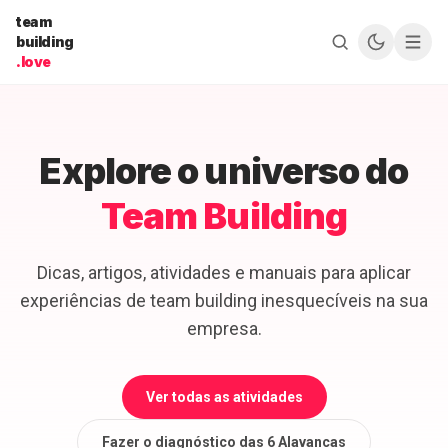
Pular para o conteúdo
team
building
.love
Explore o universo do
Team Building
Dicas, artigos, atividades e manuais para aplicar
experiências de team building inesquecíveis na sua
empresa.
Ver todas as atividades
Fazer o diagnóstico das 6 Alavancas