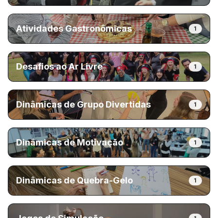
Atividades Gastronômicas
1
Desafios ao Ar Livre
1
Dinâmicas de Grupo Divertidas
1
Dinâmicas de Motivação
1
Dinâmicas de Quebra-Gelo
1