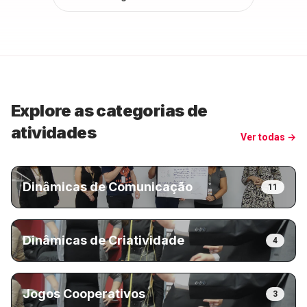
Explore as categorias de
atividades
Ver todas →
Dinâmicas de Comunicação
11
Dinâmicas de Criatividade
4
Jogos Cooperativos
3