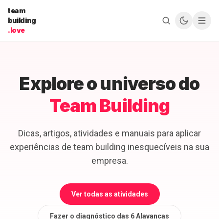
Pular para o conteúdo
team
building
.love
Explore o universo do
Team Building
Dicas, artigos, atividades e manuais para aplicar
experiências de team building inesquecíveis na sua
empresa.
Ver todas as atividades
Fazer o diagnóstico das 6 Alavancas