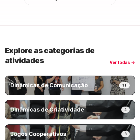
Explore as categorias de
atividades
Ver todas →
Dinâmicas de Comunicação
11
Dinâmicas de Criatividade
4
Jogos Cooperativos
3