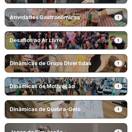
Atividades Gastronômicas
1
Desafios ao Ar Livre
1
Dinâmicas de Grupo Divertidas
1
Dinâmicas de Motivação
1
Dinâmicas de Quebra-Gelo
1