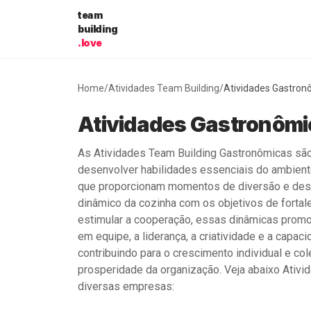
Pular para o conteúdo
team
building
.love
Home
/
Atividades Team Building
/
Atividades Gastron
Atividades Gastronômi
As Atividades Team Building Gastronômicas são
desenvolver habilidades essenciais do ambien
que proporcionam momentos de diversão e desco
dinâmico da cozinha com os objetivos de fortal
estimular a cooperação, essas dinâmicas promo
em equipe, a liderança, a criatividade e a capa
contribuindo para o crescimento individual e c
prosperidade da organização. Veja abaixo Ativ
diversas empresas: