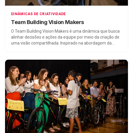
DINÂMICAS DE CRIATIVIDADE
Team Building Vision Makers
O Team Building Vision Makers é uma dinâmica que busca
alinhar decisões e ações da equipe por meio da criação de
uma visão compartilhada. Inspirado na abordagem da
Amazon, os participantes transformam objetivos em um
press release e gravam um vídeo do futuro. Essa atividade
promove colaboração, comunicação e motivação,
resultando na exibição dos vídeos em uma premiere. É
uma forma eficaz de construir uma visão compartilhada e
alcançar resultados em equipe.