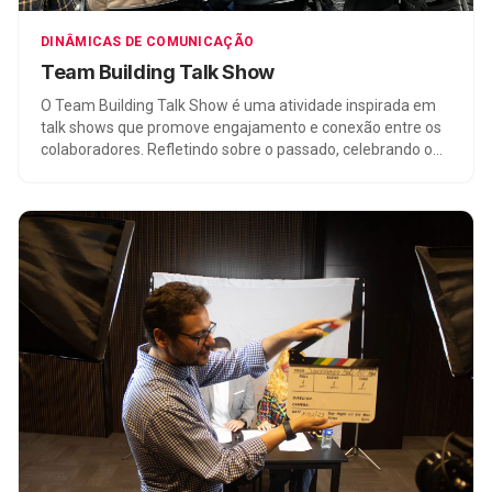
DINÂMICAS DE COMUNICAÇÃO
Team Building Talk Show
O Team Building Talk Show é uma atividade inspirada em
talk shows que promove engajamento e conexão entre os
colaboradores. Refletindo sobre o passado, celebrando o
presente e alinhando a visão de longo prazo, essa
experiência divertida e personalizada fortalece a equipe.
Com base em teorias de psicologia organizacional, valoriza
o reconhecimento, a valorização do presente e a
inspiração. É uma experiência única que impulsiona o
sucesso coletivo.