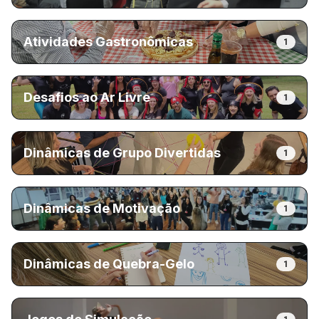
Atividades Gastronômicas
1
Desafios ao Ar Livre
1
Dinâmicas de Grupo Divertidas
1
Dinâmicas de Motivação
1
Dinâmicas de Quebra-Gelo
1