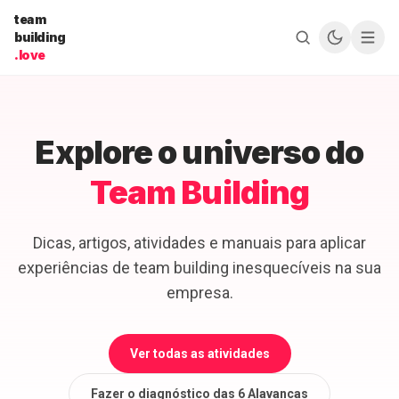
Pular para o conteúdo
team
building
.love
Explore o universo do
Team Building
Dicas, artigos, atividades e manuais para aplicar
experiências de team building inesquecíveis na sua
empresa.
Ver todas as atividades
Fazer o diagnóstico das 6 Alavancas