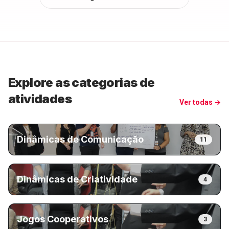
Explore as categorias de
atividades
Ver todas →
Dinâmicas de Comunicação
11
Dinâmicas de Criatividade
4
Jogos Cooperativos
3