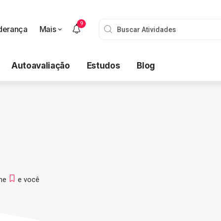
9
derança
Mais
Autoavaliação
Estudos
Blog
one
e você